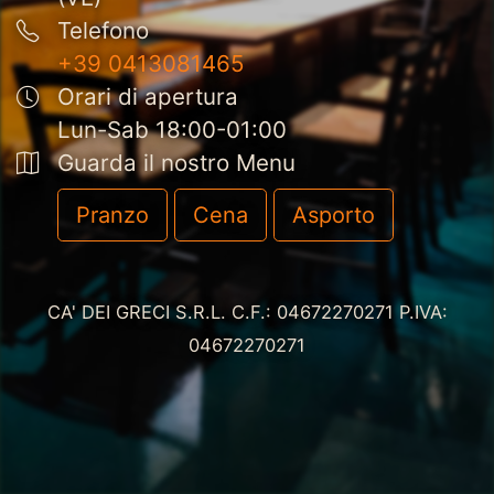
Telefono
+39 0413081465
Orari di apertura
Lun
-
Sab
18:00-01:00
Guarda il nostro Menu
Pranzo
Cena
Asporto
CA' DEI GRECI S.R.L.
C.F.: 04672270271
P.IVA:
04672270271